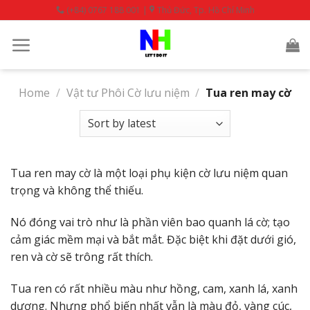
Skip
(+84) 0767 188 001 |
Thủ Đức, Tp. Hồ Chí Minh
to
content
Home
/
Vật tư Phôi Cờ lưu niệm
/
Tua ren may cờ
Tua ren may cờ là một loại phụ kiện cờ lưu niệm quan
trọng và không thể thiếu.
Nó đóng vai trò như là phần viên bao quanh lá cờ; tạo
cảm giác mềm mại và bắt mắt. Đặc biệt khi đặt dưới gió,
ren và cờ sẽ trông rất thích.
Tua ren có rất nhiều màu như hồng, cam, xanh lá, xanh
dương. Nhưng phổ biến nhất vẫn là màu đỏ, vàng cúc,