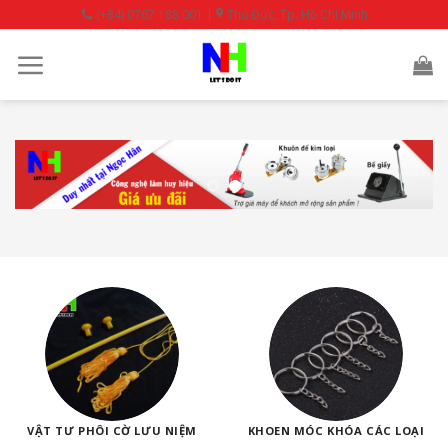
Skip
(+84) 0767 188 001 |
Thủ Đức, Tp. Hồ Chí Minh
to
content
VẬT TƯ PHÔI CỜ LƯU NIỆM
KHOEN MÓC KHÓA CÁC LOẠI