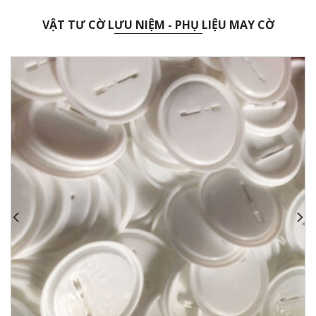
VẬT TƯ CỜ LƯU NIỆM - PHỤ LIỆU MAY CỜ