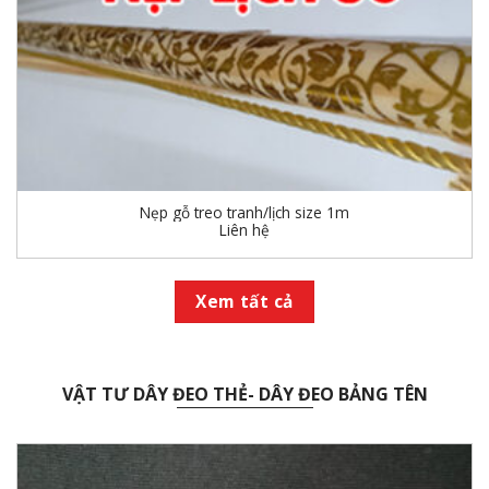
Nẹp gỗ treo tranh/lịch size 1m
Liên hệ
Xem tất cả
VẬT TƯ DÂY ĐEO THẺ- DÂY ĐEO BẢNG TÊN