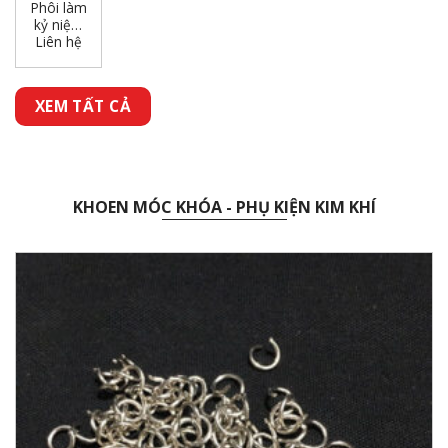
Phôi làm
kỷ niệm
Liên hệ
chương
gỗ mặt
kim loại in
chuyển
XEM TẤT CẢ
nhiệt
KHOEN MÓC KHÓA - PHỤ KIỆN KIM KHÍ