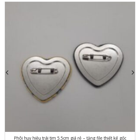
Phôi huy hiệu trái tim 5.5cm giá rẻ – tặng file thiết kế gốc