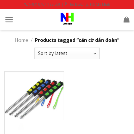
Skip
(+84) 0767 188 001 |
Thủ Đức, Tp. Hồ Chí Minh
to
content
Home
/
Products tagged “cán cờ dẫn đoàn”