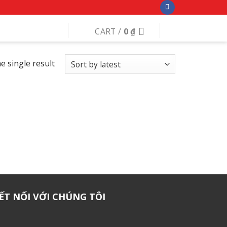
CART /
0
₫
e single result
ẾT NỐI VỚI CHÚNG TÔI