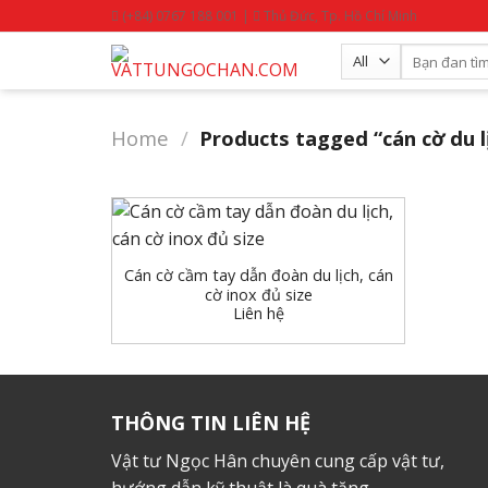
Skip
(+84) 0767 188 001 |
Thủ Đức, Tp. Hồ Chí Minh
to
Search
content
for:
Home
/
Products tagged “cán cờ du l
+
Cán cờ cầm tay dẫn đoàn du lịch, cán
cờ inox đủ size
Liên hệ
THÔNG TIN LIÊN HỆ
Vật tư Ngọc Hân chuyên cung cấp vật tư,
hướng dẫn kỹ thuật là quà tặng