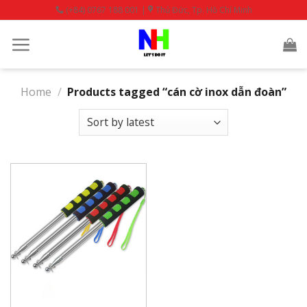
Skip
(+84) 0767 188 001 |
Thủ Đức, Tp. Hồ Chí Minh
to
content
Home
/
Products tagged “cán cờ inox dẫn đoàn”