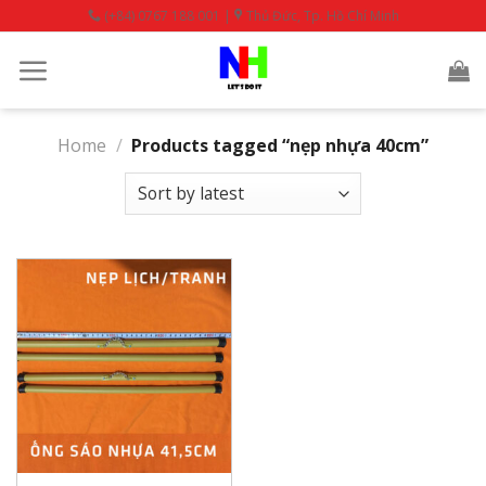
Skip
(+84) 0767 188 001 |
Thủ Đức, Tp. Hồ Chí Minh
to
content
Home
/
Products tagged “nẹp nhựa 40cm”