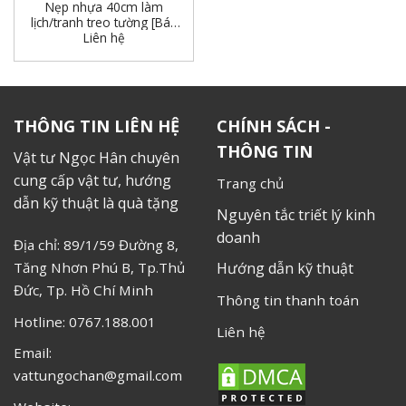
Nẹp nhựa 40cm làm
lịch/tranh treo tường [Bán
Liên hệ
10 bộ]
THÔNG TIN LIÊN HỆ
CHÍNH SÁCH -
THÔNG TIN
Vật tư Ngọc Hân chuyên
cung cấp vật tư, hướng
Trang chủ
dẫn kỹ thuật là quà tặng
Nguyên tắc triết lý kinh
doanh
Địa chỉ: 89/1/59 Đường 8,
Tăng Nhơn Phú B, Tp.Thủ
Hướng dẫn kỹ thuật
Đức, Tp. Hồ Chí Minh
Thông tin thanh toán
Hotline: 0767.188.001
Liên hệ
Email:
vattungochan@gmail.com