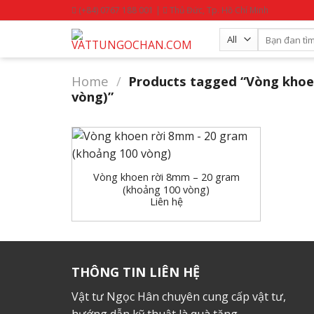
Skip
(+84) 0767 188 001 |
Thủ Đức, Tp. Hồ Chí Minh
to
Search
content
for:
Home
/
Products tagged “Vòng khoe
vòng)”
+
Vòng khoen rời 8mm – 20 gram
(khoảng 100 vòng)
Liên hệ
THÔNG TIN LIÊN HỆ
Vật tư Ngọc Hân chuyên cung cấp vật tư,
hướng dẫn kỹ thuật là quà tặng