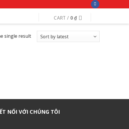
CART /
0
₫
e single result
ẾT NỐI VỚI CHÚNG TÔI