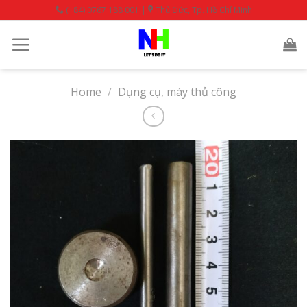
Skip
(+84) 0767 188 001 |
Thủ Đức, Tp. Hồ Chí Minh
to
content
Home
/
Dụng cụ, máy thủ công