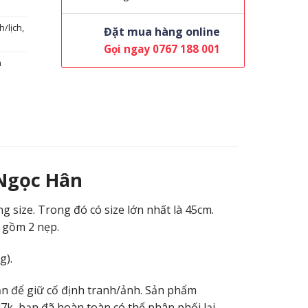
h/lịch
,
Đặt mua hàng online
Gọi ngay 0767 188 001
m
 Ngọc Hân
 size. Trong đó có size lớn nhất là 45cm.
ộ gồm 2 nẹp.
g).
n để giữ cố định tranh/ảnh. Sản phẩm
 47k, bạn đã hoàn toàn có thể phân phối lại