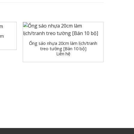
+
cm
Ống sáo nhựa 20cm làm lịch/tranh
treo tường [Bán 10 bộ]
Liên hệ
+
Nẹp gỗ t