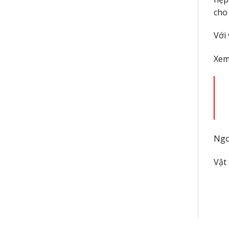
cho
Với 
Xem
Ngo
Vật