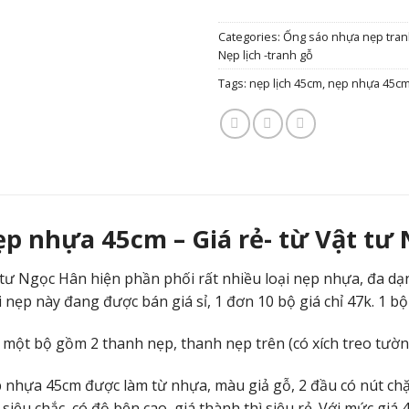
Categories:
Ống sáo nhựa nẹp tran
Nẹp lịch -tranh gỗ
Tags:
nẹp lịch 45cm
,
nẹp nhựa 45c
p nhựa 45cm – Giá rẻ- từ Vật tư
 tư Ngọc Hân hiện phần phối rất nhiều loại nẹp nhựa, đa dạng
i nẹp này đang được bán giá sỉ, 1 đơn 10 bộ giá chỉ 47k. 1 b
 một bộ gồm 2 thanh nẹp, thanh nẹp trên (có xích treo tườn
 nhựa 45cm được làm từ nhựa, màu giả gỗ, 2 đầu có nút chặ
siêu chắc, có độ bên cao, giá thành thì siêu rẻ. Với mức giá