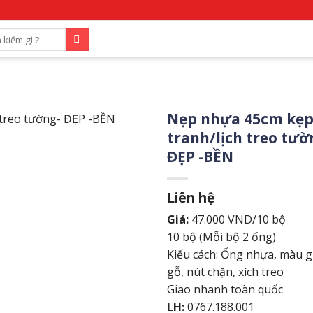
Nẹp nhựa 45cm kẹ
tranh/lịch treo tườ
ĐẸP -BỀN
Liên hệ
Giá:
47.000 VND/10 bộ
10 bộ (Mỗi bộ 2 ống)
Kiểu cách: Ống nhựa, màu g
gỗ, nút chặn, xích treo
Giao nhanh toàn quốc
LH:
0767.188.001