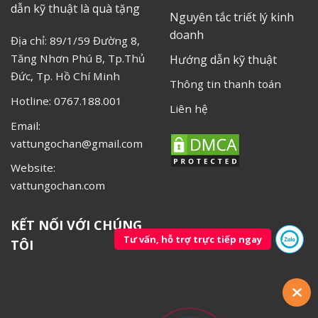
dẫn kỹ thuật là quà tặng
Nguyên tắc triết lý kinh
doanh
Địa chỉ: 89/1/59 Đường 8,
Tăng Nhơn Phú B, Tp.Thủ
Hướng dẫn kỹ thuật
Đức, Tp. Hồ Chí Minh
Thông tin thanh toán
Hotline: 0767.188.001
Liên hệ
Email:
vattungochan@gmail.com
Website:
vattungochan.com
KẾT NỐI VỚI CHÚNG
Tư vấn, hỗ trợ trực tiếp ngay
TÔI