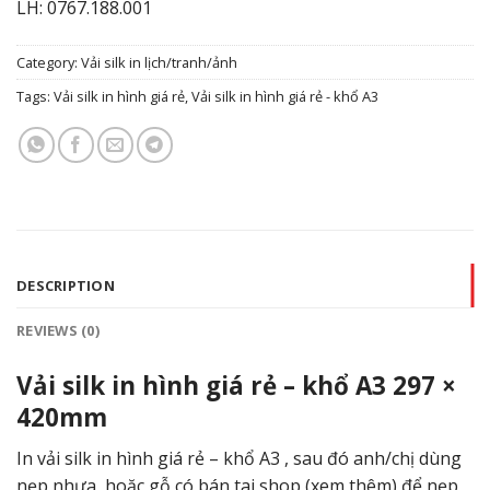
LH: 0767.188.001
Category:
Vải silk in lịch/tranh/ảnh
Tags:
Vải silk in hình giá rẻ
,
Vải silk in hình giá rẻ - khổ A3
DESCRIPTION
REVIEWS (0)
Vải silk in hình giá rẻ – khổ A3
297 ×
420
mm
In vải silk in hình giá rẻ – khổ A3 , sau đó anh/chị dùng
nẹp nhựa, hoặc gỗ có bán tai shop (
xem thêm
) để nẹp