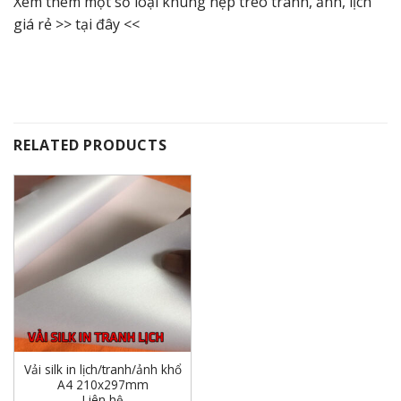
Xem thêm một số loại khung nẹp treo tranh, ảnh, lịch
giá rẻ >>
tại đây
<<
RELATED PRODUCTS
Vải silk in lịch/tranh/ảnh khổ
A4 210x297mm
Liên hệ