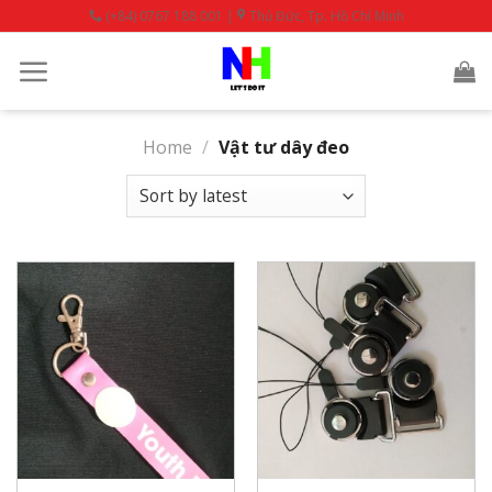
Skip
(+84) 0767 188 001 |
Thủ Đức, Tp. Hồ Chí Minh
to
content
Home
/
Vật tư dây đeo