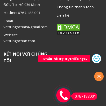
Đức, Tp. Hồ Chí Minh
Thông tin thanh toán
Hotline: 0767.188.001
Liên hệ
Email:
vattungochan@gmail.com
Website:
vattungochan.com
KẾT NỐI VỚI CHÚNG
Tư vấn, hỗ trợ trực tiếp ngay
TÔI
0767188001