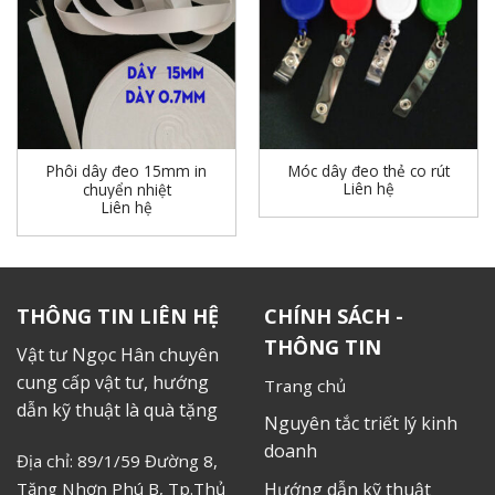
Phôi dây đeo 15mm in
Móc dây đeo thẻ co rút
Liên hệ
chuyển nhiệt
Liên hệ
THÔNG TIN LIÊN HỆ
CHÍNH SÁCH -
THÔNG TIN
Vật tư Ngọc Hân chuyên
cung cấp vật tư, hướng
Trang chủ
dẫn kỹ thuật là quà tặng
Nguyên tắc triết lý kinh
doanh
Địa chỉ: 89/1/59 Đường 8,
Tăng Nhơn Phú B, Tp.Thủ
Hướng dẫn kỹ thuật