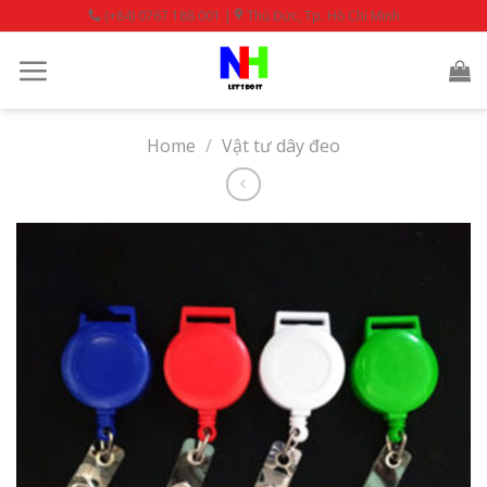
Skip
(+84) 0767 188 001 |
Thủ Đức, Tp. Hồ Chí Minh
to
content
Home
/
Vật tư dây đeo