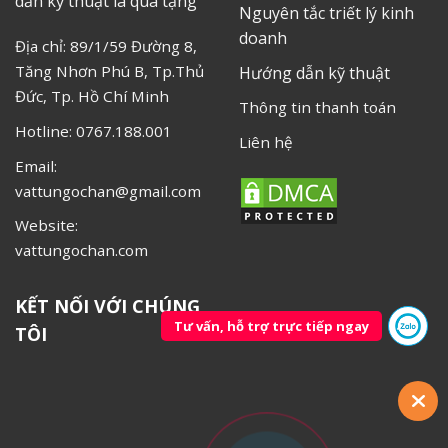
dẫn kỹ thuật là quà tặng
Nguyên tắc triết lý kinh
doanh
Địa chỉ: 89/1/59 Đường 8,
Tăng Nhơn Phú B, Tp.Thủ
Hướng dẫn kỹ thuật
Đức, Tp. Hồ Chí Minh
Thông tin thanh toán
Hotline: 0767.188.001
Liên hệ
Email:
vattungochan@gmail.com
Website:
vattungochan.com
KẾT NỐI VỚI CHÚNG
Tư vấn, hỗ trợ trực tiếp ngay
TÔI