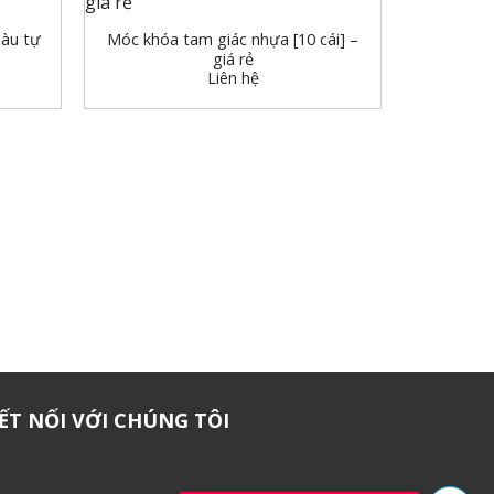
àu tự
Móc khóa tam giác nhựa [10 cái] –
giá rẻ
Liên hệ
+
50 Móc 
ẾT NỐI VỚI CHÚNG TÔI