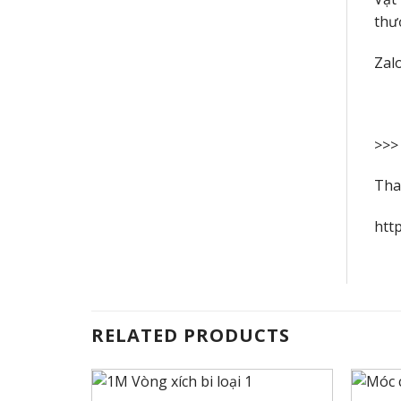
thướ
Zal
>>>
Tha
htt
RELATED PRODUCTS
+
+