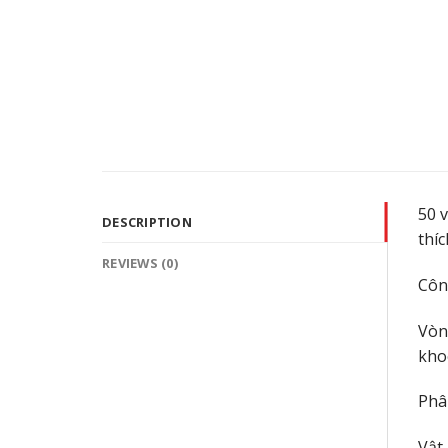
50 v
DESCRIPTION
thíc
REVIEWS (0)
Côn
Vòn
kho
Phân
Vật