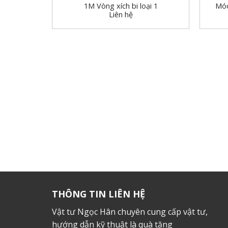
1M Vòng xích bi loại 1
Móc
Liên hệ
THÔNG TIN LIÊN HỆ
Vật tư Ngọc Hân chuyên cung cấp vật tư,
hướng dẫn kỹ thuật là quà tặng