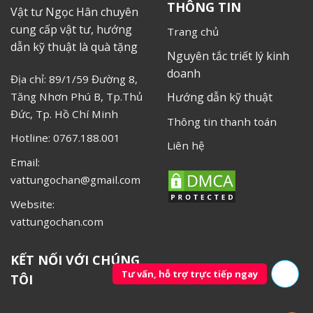
THÔNG TIN
Vật tư Ngọc Hân chuyên
cung cấp vật tư, hướng
Trang chủ
dẫn kỹ thuật là quà tặng
Nguyên tắc triết lý kinh
doanh
Địa chỉ: 89/1/59 Đường 8,
Tăng Nhơn Phú B, Tp.Thủ
Hướng dẫn kỹ thuật
Đức, Tp. Hồ Chí Minh
Thông tin thanh toán
Hotline: 0767.188.001
Liên hệ
Email:
vattungochan@gmail.com
Website:
vattungochan.com
KẾT NỐI VỚI CHÚNG
Tư vấn, hỗ trợ trực tiếp ngay
TÔI