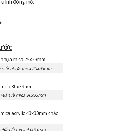
 trình đóng mở.
a
hước
ản lề nhựa mica 25x33mm
>Bản lề mica 30x33mm
>Bản lề mica 43x33mm