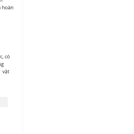
h
n hoàn
c, có
ng
 vật