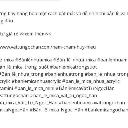
ng bày hàng hóa một cách bắt mắt và dễ nhìn thì bản lề và 
ng đầu.
tư giá rẻ >>
xem thêm
<<
//www.vattungochan.com/nam-cham-huy-hieu
le_mica #Bảnlềnhựamica #Bản_lề_nhựa_mica #banlenhuam
ản_lề_mica_trong_suốt #banlemicatrongsuot
#Bản_lề_nhựa_trong #banlenhuatrong #ban_le_nhua_tron
ylic #banlemicanhuaacrylic #ban_le_mica_nhua_acrylic
icamini #ban_le_mica_mini #BảnlềmicaVậtTưNgọcHân
attungochan #ban_le_mica_vat_tu_ngoc_han
a_mica_Vật_Tư_Ngọc_Hân #banlenhuamicavattungochan
ềmicaNgọcHân #Bản_lề_mica_Ngọc_Hân #banlemicangocha