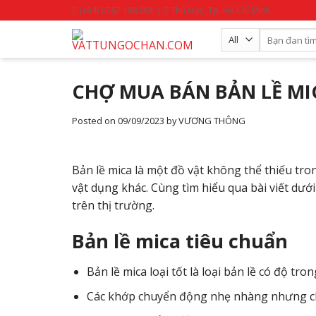
Skip
(+84) 0767 188 001 |
Thủ Đức, Tp. Hồ Chí Minh
to
Search
content
for:
CHỢ MUA BÁN BẢN LỀ MICA
Posted on
09/09/2023
by
VƯƠNG THÔNG
Bản lề mica là một đồ vật không thể thiếu tron
vật dụng khác. Cùng tìm hiểu qua bài viết dưới
trên thị trường.
Bản lề mica tiêu chuẩn
Bản lề mica loại tốt là loại bản lề có độ tro
Các khớp chuyển động nhẹ nhàng nhưng c