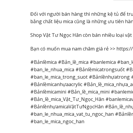
Đối với người bán hàng thì những kệ tủ để trư
bằng chất liệu mica cũng là những ưu tiên hà
Shop Vật Tư Ngọc Hân còn bán nhiều loại vật 
Bạn có muốn mua nam châm giá rẻ >>
https:
#Bảnlềmica #Bản_lề_mica #banlemica #ban_
#ban_le_nhua_mica #Bảnlềmicatrongsuốt #B
#ban_le_mica_trong_suot #Bảnlềnhựatrong 
#Bảnlềmicanhựaacrylic #Bản_lề_mica_nhựa_acr
#Bảnlềmicamini #Bản_lề_mica_mini #banlem
#Bản_lề_mica_Vật_Tư_Ngọc_Hân #banlemicav
#BảnlềnhựamicaVậtTưNgọcHân #Bản_lề_nhự
#ban_le_nhua_mica_vat_tu_ngoc_han #Bảnl
#ban_le_mica_ngoc_han