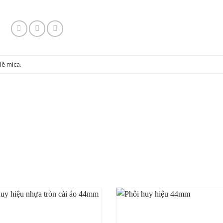
lề mica
.