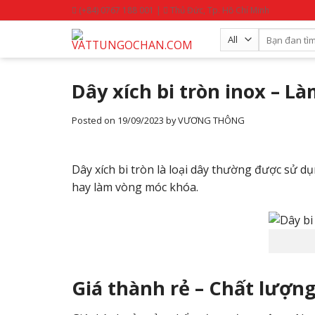
Skip
(+84) 0767 188 001 |
Thủ Đức, Tp. Hồ Chí Minh
to
Search
content
for:
Dây xích bi tròn inox – L
Posted on
19/09/2023
by
VƯƠNG THÔNG
Dây xích bi tròn là loại dây thường được sử dụ
hay làm vòng móc khóa.
Giá thành rẻ – Chất lượng