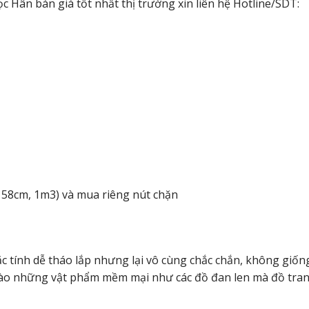
 Hân bán giá tốt nhất thị trường xin liên hệ Hotline/SDT:
ụ: 58cm, 1m3) và mua riêng nút chặn
đặc tính dễ tháo lắp nhưng lại vô cùng chắc chắn, không giốn
vào những vật phẩm mềm mại như các đồ đan len mà đồ trang