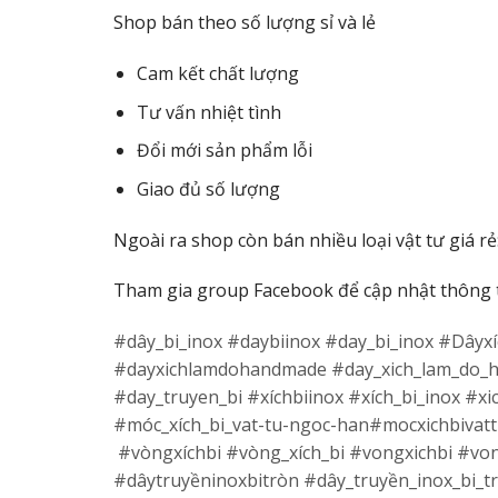
Shop bán theo số lượng sỉ và lẻ
Cam kết chất lượng
Tư vấn nhiệt tình
Đổi mới sản phẩm lỗi
Giao đủ số lượng
Ngoài ra shop còn bán nhiều loại vật tư giá rẻ
Tham gia group Facebook để cập nhật thông 
#dây_bi_inox #daybiinox #day_bi_inox #Dâ
#dayxichlamdohandmade #day_xich_lam_do_h
#day_truyen_bi #xíchbiinox #xích_bi_inox #x
#móc_xích_bi_vat-tu-ngoc-han#mocxichbivat
#vòngxíchbi #vòng_xích_bi #vongxichbi #vong
#dâytruyềninoxbitròn #dây_truyền_inox_bi_t