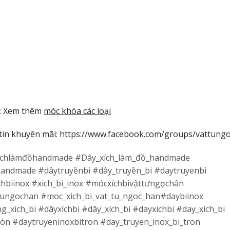
:
Xem thêm
móc khóa các loại
tin khuyên mãi: https://www.facebook.com/groups/vattung
yxíchlàmđồhandmade #Dây_xích_làm_đồ_handmade
andmade #dâytruyềnbi #dây_truyền_bi #daytruyenbi
ichbiinox #xich_bi_inox #mócxíchbivậttưngọchân
tungochan #moc_xich_bi_vat_tu_ngoc_han#daybiinox
_xich_bi #dâyxíchbi #dây_xích_bi #dayxichbi #day_xich_bi
ròn #daytruyeninoxbitron #day_truyen_inox_bi_tron