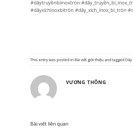
#dâytruyềnbiinoxtròn #dây_truyền_bi_inox_t
#dâyxíchinoxbitròn #dây_xích_inox_bi_tròn #
This entry was posted in
Bài viết giới thiệu
and tagged
Dây 
VƯƠNG THÔNG
Bài viết liên quan