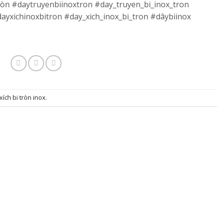
ròn #daytruyenbiinoxtron #day_truyen_bi_inox_tron
dayxichinoxbitron #day_xich_inox_bi_tron #dâybiinox
xích bi tròn inox
.