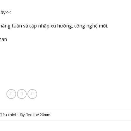
đây
<<
hàng tuần và cập nhập xu hướng, công nghệ mới.
han
điều chỉnh dây đeo thẻ 20mm
.