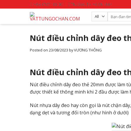
Skip
(+84) 0767 188 001 |
Thủ Đức, Tp. Hồ Chí Minh
to
Search
content
for:
Nút điều chỉnh dây đeo t
Posted on
23/08/2023
by
VƯƠNG THÔNG
Nút điều chỉnh dây đeo 
Nút điều chỉnh dây đeo thẻ 20mm được làm từ
được thiết kế thông minh khi 2 đầu được làm 
Nút nhựa dây đeo hay còn gọi là nút chặn dây,
dạng dẹt và tương đối tròn (như hình ở dưới)