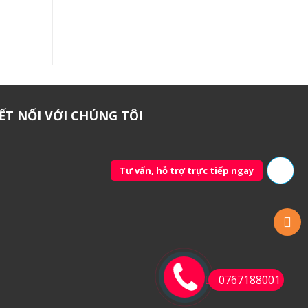
ẾT NỐI VỚI CHÚNG TÔI
Tư vấn, hỗ trợ trực tiếp ngay
0767188001