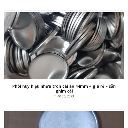
Phôi huy hiệu nhựa tròn cài áo 44mm – giá rẻ – sẵn
ghim cài
Th10 25, 2023