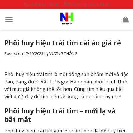
Skip
(+84) 0767 188 001 |
Thủ Đức, Tp. Hồ Chí Minh
to
content
Phôi huy hiệu trái tim cài áo giá rẻ
Posted on
17/10/2023
by
VƯƠNG THÔNG
Phôi huy hiệu trái tim là một dòng sản phẩm mới và độc
đáo, đang được Vật Tư Ngọc Hân phân phối chính thức
với mức giá không thể tốt hơn. Cùng tìm hiểu qua bài
viết dưới đây để tim hiểu về dòng sản phẩm này nhé!
Phôi huy hiệu trái tim – mới lạ và
bắt mắt
Phôi huy hiệu trái tim gồm 3 phần chính là: đế huy hiệu