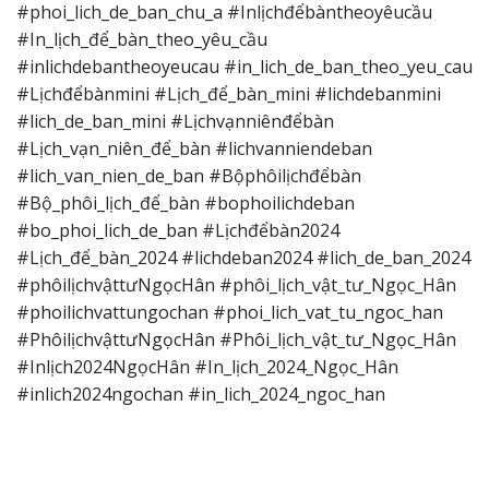
#phoi_lich_de_ban_chu_a #Inlịchđểbàntheoyêucầu
#In_lịch_để_bàn_theo_yêu_cầu
#inlichdebantheoyeucau #in_lich_de_ban_theo_yeu_cau
#Lịchđểbànmini #Lịch_để_bàn_mini #lichdebanmini
#lich_de_ban_mini #Lịchvạnniênđểbàn
#Lịch_vạn_niên_để_bàn #lichvanniendeban
#lich_van_nien_de_ban #Bộphôilịchđểbàn
#Bộ_phôi_lịch_để_bàn #bophoilichdeban
#bo_phoi_lich_de_ban #Lịchđểbàn2024
#Lịch_để_bàn_2024 #lichdeban2024 #lich_de_ban_2024
#phôilịchvậttưNgọcHân #phôi_lịch_vật_tư_Ngọc_Hân
#phoilichvattungochan #phoi_lich_vat_tu_ngoc_han
#PhôilịchvậttưNgọcHân #Phôi_lịch_vật_tư_Ngọc_Hân
#Inlịch2024NgọcHân #In_lịch_2024_Ngọc_Hân
#inlich2024ngochan #in_lich_2024_ngoc_han