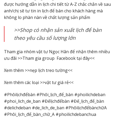
được hướng dẫn in lịch chi tiết từ A-Z chắc chắn về sau
anh/chị sẽ tư tin in lịch để bán cho khách hàng mà
không lo phàn nàn về chất lượng sản phẩm
>>Shop có nhận sản xuất lịch để bàn
theo yêu cầu số lượng lớn
Tham gia nhóm vật tư Ngọc Hân để nhận thêm nhiều
ưu đãi >>
Tham gia group Facebook tại đây
<<
Xem thêm >>
nẹp lịch treo tường
<<
Xem thêm các loại >>
vật tư giá rẻ
<<
#Phôilịchđểbàn #Phôi_lịch_để_bàn #phoilichdeban
#phoi_lich_de_ban #Đếlịchđểbàn #Đế_lịch_để_bàn
#delichdeban #de_lich_de_ban #PhôilịchđểbànchữA
#Phôi_lịch_để_bàn_chữ_A #phoilichdebanchua