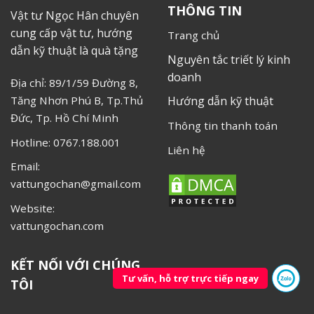
THÔNG TIN
Vật tư Ngọc Hân chuyên
cung cấp vật tư, hướng
Trang chủ
dẫn kỹ thuật là quà tặng
Nguyên tắc triết lý kinh
doanh
Địa chỉ: 89/1/59 Đường 8,
Tăng Nhơn Phú B, Tp.Thủ
Hướng dẫn kỹ thuật
Đức, Tp. Hồ Chí Minh
Thông tin thanh toán
Hotline: 0767.188.001
Liên hệ
Email:
vattungochan@gmail.com
Website:
vattungochan.com
KẾT NỐI VỚI CHÚNG
Tư vấn, hỗ trợ trực tiếp ngay
TÔI