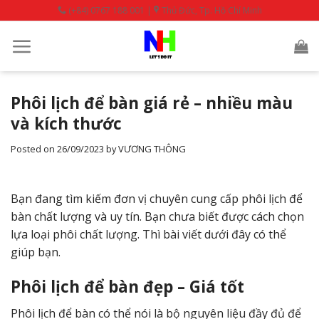
Skip
(+84) 0767 188 001 |
Thủ Đức, Tp. Hồ Chí Minh
to
content
Phôi lịch để bàn giá rẻ – nhiều màu
và kích thước
Posted on
26/09/2023
by
VƯƠNG THÔNG
Bạn đang tìm kiếm đơn vị chuyên cung cấp phôi lịch để
bàn chất lượng và uy tín. Bạn chưa biết được cách chọn
lựa loại phôi chất lượng. Thì bài viết dưới đây có thể
giúp bạn.
Phôi lịch để bàn đẹp – Giá tốt
Phôi lịch để bàn có thể nói là bộ nguyên liệu đầy đủ để