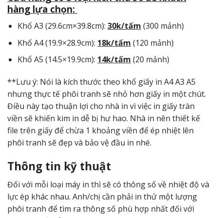
hàng lựa chọn:
Khổ A3 (29.6cm×39.8cm):
30k/tấm
(300 mảnh)
Khổ A4 (19.9×28.9cm):
18k/tấm
(120 mảnh)
Khổ A5 (14.5×19.9cm):
14k/tấm
(20 mảnh)
**Lưu ý: Nói là kích thước theo khổ giấy in A4 A3 A5
nhưng thực tế phôi tranh sẽ nhỏ hơn giấy in một chút.
Điều này tạo thuận lợi cho nhà in vì việc in giấy tràn
viền sẽ khiến kim in dễ bị hư hao. Nhà in nên thiết kế
file trên giấy để chừa 1 khoảng viền để ép nhiệt lên
phôi tranh sẽ đẹp và bảo vệ đầu in nhé.
Thông tin kỹ thuật
Đối với mỗi loại máy in thì sẽ có thông số về nhiệt độ và
lực ép khác nhau. Anh/chị cần phải in thử một lượng
phôi tranh để tìm ra thông số phù hợp nhất đối với