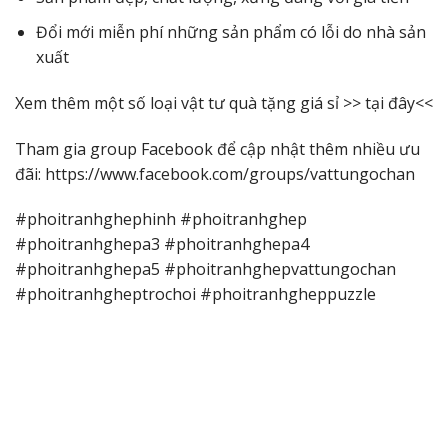
Đổi mới miễn phí những sản phẩm có lỗi do nhà sản
xuất
Xem thêm một số loại vật tư quà tặng giá sỉ >>
tại đây
<<
Tham gia group Facebook để cập nhật thêm nhiều ưu
đãi:
https://www.facebook.com/groups/vattungochan
#phoitranhghephinh #phoitranhghep
#phoitranhghepa3 #phoitranhghepa4
#phoitranhghepa5 #phoitranhghepvattungochan
#phoitranhgheptrochoi #phoitranhgheppuzzle