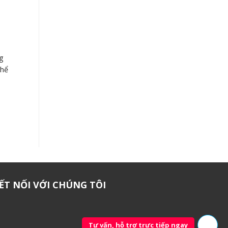
g
thể
ẾT NỐI VỚI CHÚNG TÔI
Tư vấn, hỗ trợ trực tiếp ngay