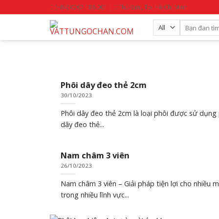
Skip
(+84) 0767 188 001 |
Thủ Đức, Tp. Hồ Chí Minh
to
Search
content
for:
Phôi dây đeo thẻ 2cm
30/10/2023
Phôi dây đeo thẻ 2cm là loại phôi được sử dụng ph
dây đeo thẻ...
Nam châm 3 viên
26/10/2023
Nam châm 3 viên – Giải pháp tiện lợi cho nhiều
trong nhiều lĩnh vực...